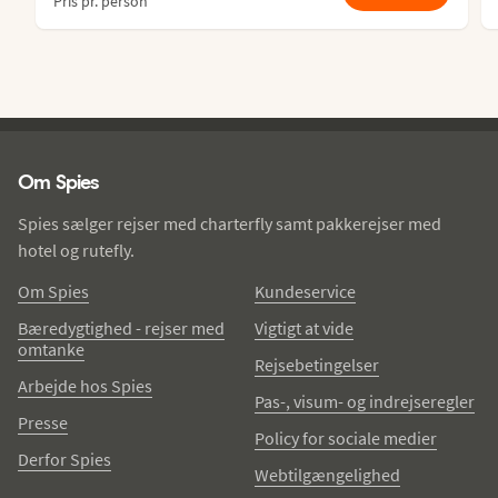
Pris pr. person
Spies - sidefod
Om Spies
Spies sælger rejser med charterfly samt pakkerejser med
hotel og rutefly.
Om Spies
Kundeservice
Bæredygtighed - rejser med
Vigtigt at vide
omtanke
Rejsebetingelser
Arbejde hos Spies
Pas-, visum- og indrejseregler
Presse
Policy for sociale medier
Derfor Spies
Webtilgængelighed