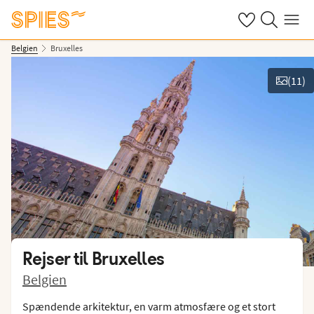
Se dine gemte h
Søg på spies.
Menu
Belgien
Bruxelles
(
11
)
Vis billeder
Rejser til
Bruxelles
Belgien
Spændende arkitektur, en varm atmosfære og et stort