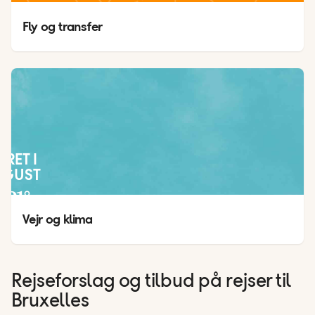
Fly og transfer
JRET I
UGUST
21
°
14
°
Vejr og klima
Rejseforslag og tilbud på rejser til
Bruxelles