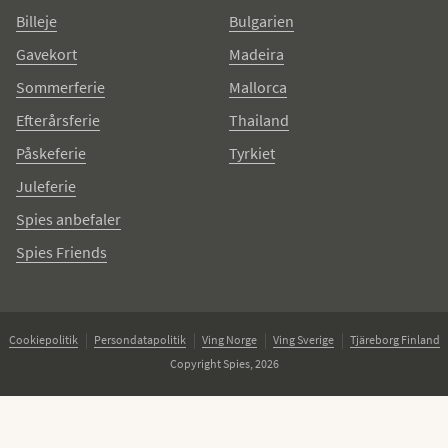
Billeje
Bulgarien
Gavekort
Madeira
Sommerferie
Mallorca
Efterårsferie
Thailand
Påskeferie
Tyrkiet
Juleferie
Spies anbefaler
Spies Friends
Cookiepolitik
Persondatapolitik
Ving Norge
Ving Sverige
Tjäreborg Finland
Copyright Spies, 2026