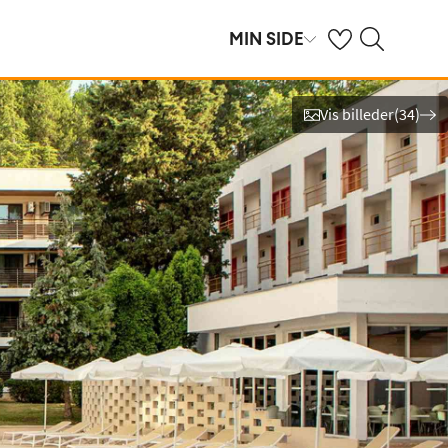
Se dine gemte hot
Søg på spies.dk
MIN SIDE
Vis billeder
(
34
)