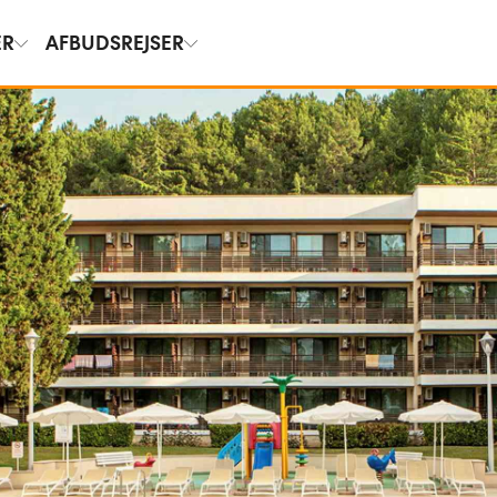
ER
AFBUDSREJSER