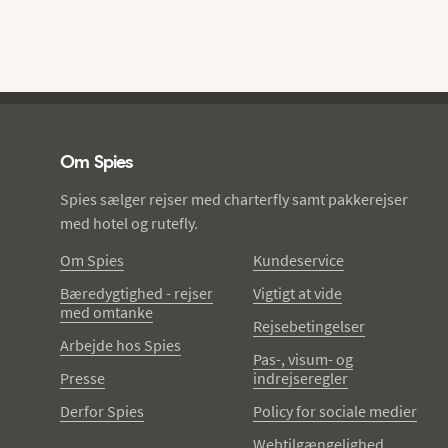
Spies - sidefod
Om Spies
Spies sælger rejser med charterfly samt pakkerejser
med hotel og rutefly.
Om Spies
Kundeservice
Bæredygtighed - rejser
Vigtigt at vide
med omtanke
Rejsebetingelser
Arbejde hos Spies
Pas-, visum- og
Presse
indrejseregler
Derfor Spies
Policy for sociale medier
Webtilgængelighed