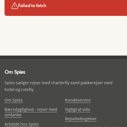
Failed to fetch
Spies - sidefod
Om Spies
Spies sælger rejser med charterfly samt pakkerejser med
hotel og rutefly.
Om Spies
Kundeservice
Bæredygtighed - rejser med
Vigtigt at vide
omtanke
Rejsebetingelser
Arbejde hos Spies