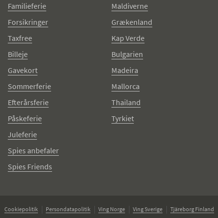
Familieferie
Maldiverne
Forsikringer
Grækenland
Taxfree
Kap Verde
Billeje
Bulgarien
Gavekort
Madeira
Sommerferie
Mallorca
Efterårsferie
Thailand
Påskeferie
Tyrkiet
Juleferie
Spies anbefaler
Spies Friends
Cookiepolitik
Persondatapolitik
Ving Norge
Ving Sverige
Tjäreborg Finland