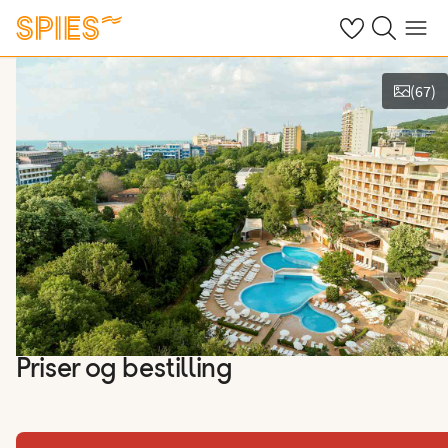
Se dine gemte h
Søg på spies.
Menu
(
67
)
Vis billeder
Priser og bestilling