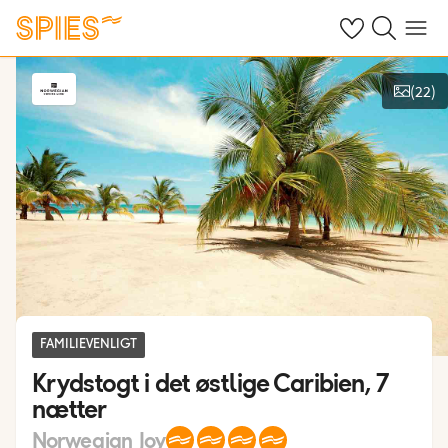
Se dine gemte h
Søg på spies.
Menu
(
22
)
Vis billeder
FAMILIEVENLIGT
Krydstogt i det østlige Caribien, 7
nætter
Norwegian Joy