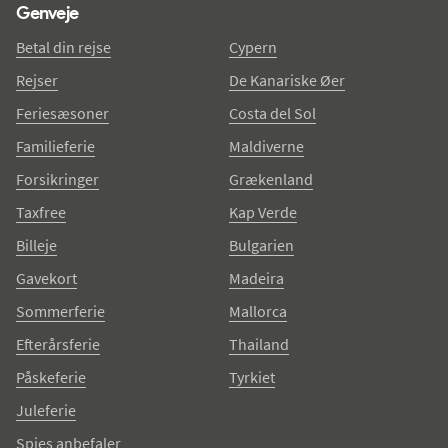
Genveje
Betal din rejse
Cypern
Rejser
De Kanariske Øer
Feriesæsoner
Costa del Sol
Familieferie
Maldiverne
Forsikringer
Grækenland
Taxfree
Kap Verde
Billeje
Bulgarien
Gavekort
Madeira
Sommerferie
Mallorca
Efterårsferie
Thailand
Påskeferie
Tyrkiet
Juleferie
Spies anbefaler