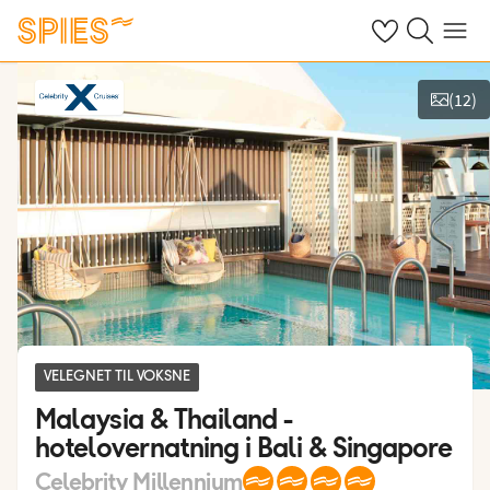
Se dine gemte h
Søg på spies.
Menu
(
12
)
Vis billeder
VELEGNET TIL VOKSNE
Malaysia & Thailand -
hotelovernatning i Bali & Singapore
Celebrity Millennium