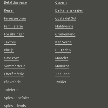
Betal din rejse
Cypern
Rejser
De Kanariske Øer
Feriesæsoner
Costa del Sol
Familieferie
Maldiverne
Forsikringer
Grækenland
Taxfree
Kap Verde
Billeje
Bulgarien
Gavekort
Madeira
Sommerferie
Mallorca
Efterårsferie
Thailand
Påskeferie
Tyrkiet
Juleferie
Spies anbefaler
Spies Friends