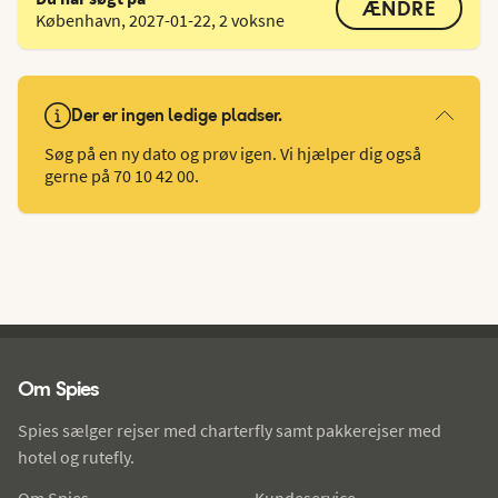
ÆNDRE
København
,
2027-01-22
,
2 voksne
Der er ingen ledige pladser.
Søg på en ny dato og prøv igen. Vi hjælper dig også
gerne på 70 10 42 00.
Spies - sidefod
Om Spies
Spies sælger rejser med charterfly samt pakkerejser med
hotel og rutefly.
Om Spies
Kundeservice