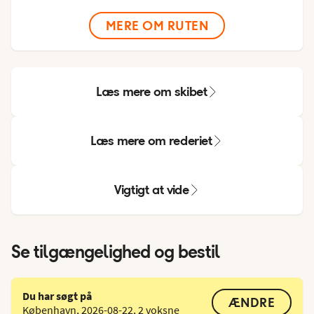
MERE OM RUTEN
Læs mere om skibet
Læs mere om rederiet
Vigtigt at vide
Se tilgængelighed og bestil
Du har søgt på
ÆNDRE
København
,
2026-08-22
,
2 voksne