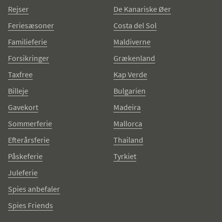
Rejser
De Kanariske Øer
Feriesæsoner
Costa del Sol
Familieferie
Maldiverne
Forsikringer
Grækenland
Taxfree
Kap Verde
Billeje
Bulgarien
Gavekort
Madeira
Sommerferie
Mallorca
Efterårsferie
Thailand
Påskeferie
Tyrkiet
Juleferie
Spies anbefaler
Spies Friends