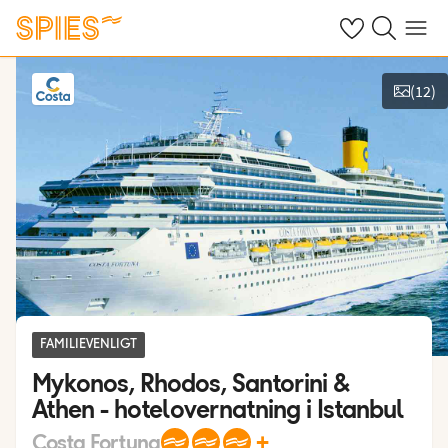
Se dine gemte h
Søg på spies.
Menu
(
12
)
Vis billeder
FAMILIEVENLIGT
Mykonos, Rhodos, Santorini &
Athen - hotelovernatning i Istanbul
+
Costa Fortuna