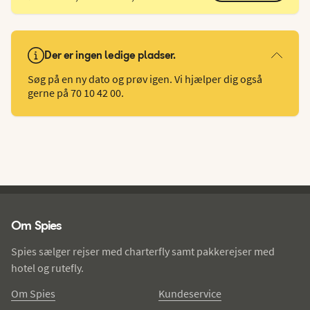
Der er ingen ledige pladser.
Søg på en ny dato og prøv igen. Vi hjælper dig også
gerne på 70 10 42 00.
Spies - sidefod
Om Spies
Spies sælger rejser med charterfly samt pakkerejser med
hotel og rutefly.
Om Spies
Kundeservice