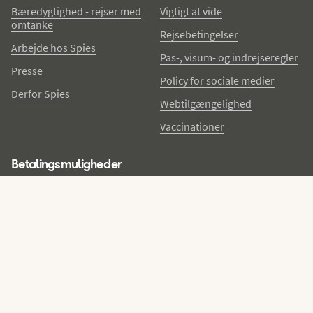
Bæredygtighed - rejser med
Vigtigt at vide
omtanke
Rejsebetingelser
Arbejde hos Spies
Pas-, visum- og indrejseregler
Presse
Policy for sociale medier
Derfor Spies
Webtilgængelighed
Vaccinationer
Betalingsmuligheder
Få nyhedsbrevet med Friends-fordele