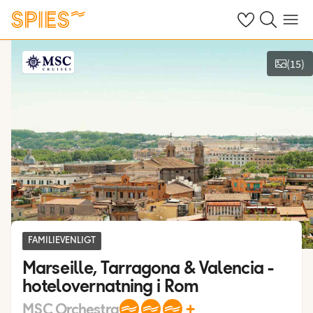
Se dine gemte h
Søg på spies.
Menu
(
15
)
Vis billeder
FAMILIEVENLIGT
Marseille, Tarragona & Valencia -
hotelovernatning i Rom
+
MSC Orchestra