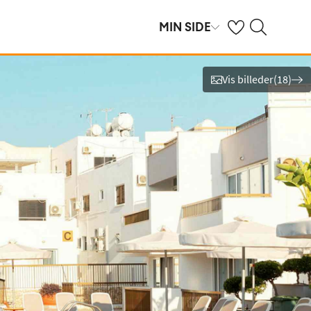
Se dine gemte hot
Søg på spies.dk
MIN SIDE
Vis billeder
(
18
)