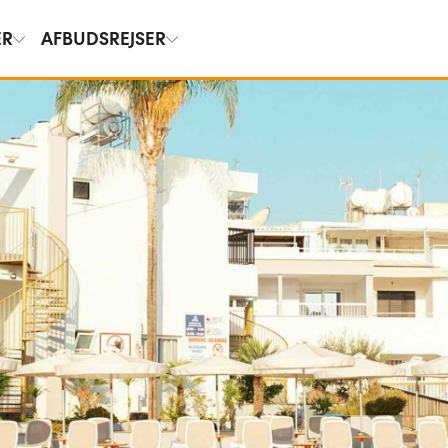
ER
AFBUDSREJSER