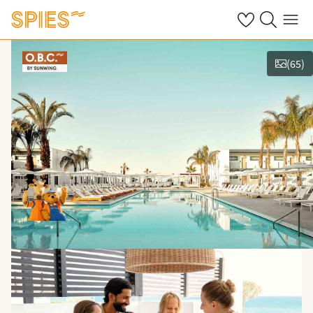
Se dine gemte h
Søg på spies.
Menu
(
65
)
Vis billeder