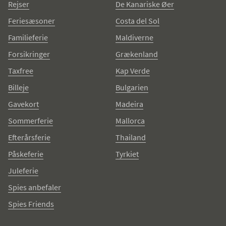
Rejser
De Kanariske Øer
Feriesæsoner
Costa del Sol
Familieferie
Maldiverne
Forsikringer
Grækenland
Taxfree
Kap Verde
Billeje
Bulgarien
Gavekort
Madeira
Sommerferie
Mallorca
Efterårsferie
Thailand
Påskeferie
Tyrkiet
Juleferie
Spies anbefaler
Spies Friends