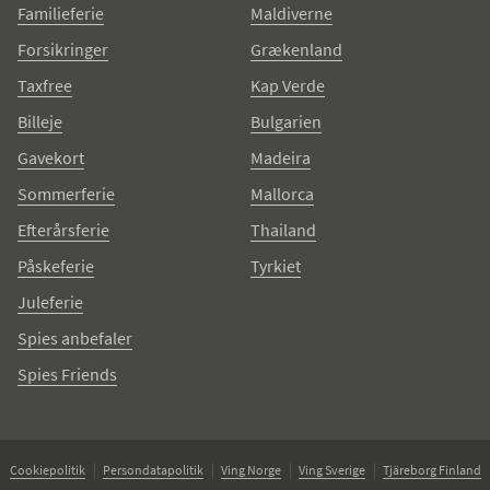
Familieferie
Maldiverne
Forsikringer
Grækenland
Taxfree
Kap Verde
Billeje
Bulgarien
Gavekort
Madeira
Sommerferie
Mallorca
Efterårsferie
Thailand
Påskeferie
Tyrkiet
Juleferie
Spies anbefaler
Spies Friends
Cookiepolitik
Persondatapolitik
Ving Norge
Ving Sverige
Tjäreborg Finland