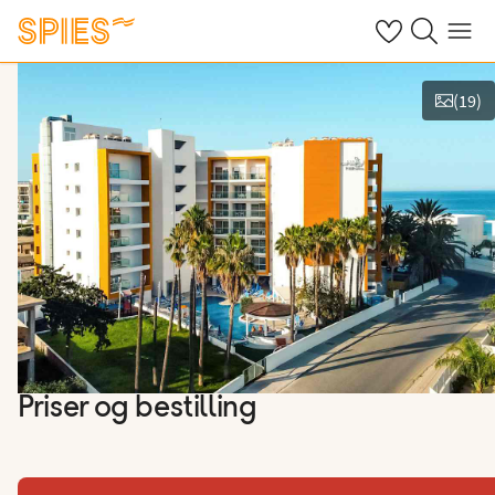
Se dine gemte h
Søg på spies.
Menu
(
19
)
Vis billeder
Priser og bestilling