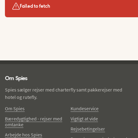
Failed to fetch
Spies - sidefod
Om Spies
Spies sælger rejser med charterfly samt pakkerejser med
hotel og rutefly.
Om Spies
Kundeservice
Bæredygtighed - rejser med
Vigtigt at vide
omtanke
Rejsebetingelser
Arbejde hos Spies