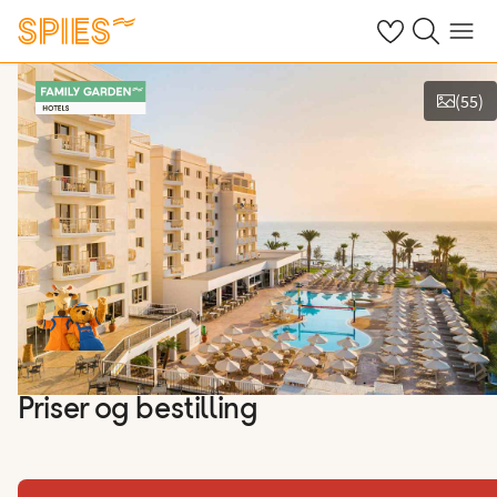
Se dine gemte h
Søg på spies.
Menu
(
55
)
Vis billeder
Priser og bestilling