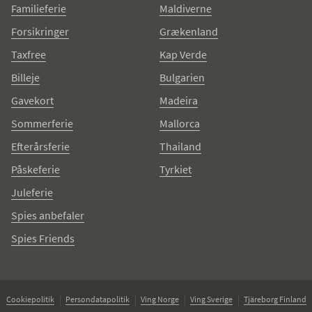
Familieferie
Maldiverne
Forsikringer
Grækenland
Taxfree
Kap Verde
Billeje
Bulgarien
Gavekort
Madeira
Sommerferie
Mallorca
Efterårsferie
Thailand
Påskeferie
Tyrkiet
Juleferie
Spies anbefaler
Spies Friends
Cookiepolitik
Persondatapolitik
Ving Norge
Ving Sverige
Tjäreborg Finland