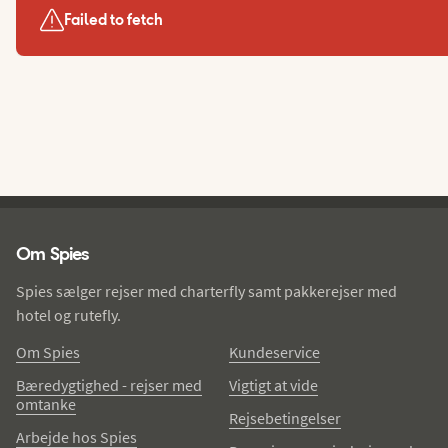
Failed to fetch
Spies - sidefod
Om Spies
Spies sælger rejser med charterfly samt pakkerejser med
hotel og rutefly.
Om Spies
Kundeservice
Bæredygtighed - rejser med
Vigtigt at vide
omtanke
Rejsebetingelser
Arbejde hos Spies