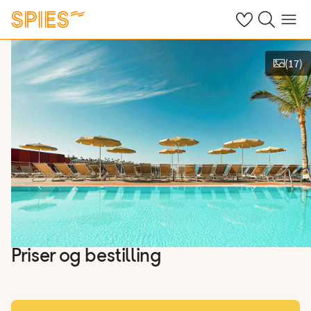
Se dine gemte h
Søg på spies.
Menu
(
17
)
Vis billeder
Priser og bestilling