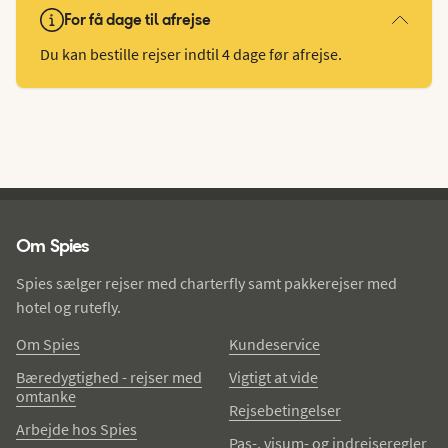
For få dage til afrejse
Du kan bestille rejser indtil 4 dage før afrejse.
Spies - sidefod
Om Spies
Spies sælger rejser med charterfly samt pakkerejser med
hotel og rutefly.
Om Spies
Kundeservice
Bæredygtighed - rejser med
Vigtigt at vide
omtanke
Rejsebetingelser
Arbejde hos Spies
Pas-, visum- og indrejseregler