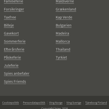
Familieferie
Maldiverne
Forsikringer
Grækenland
Taxfree
Kap Verde
Billeje
Bulgarien
Gavekort
Madeira
Sommerferie
Mallorca
Efterårsferie
Thailand
Påskeferie
Tyrkiet
Juleferie
Spies anbefaler
Spies Friends
Cookiepolitik
Persondatapolitik
Ving Norge
Ving Sverige
Tjäreborg Finland
Copyright Spies, 2026