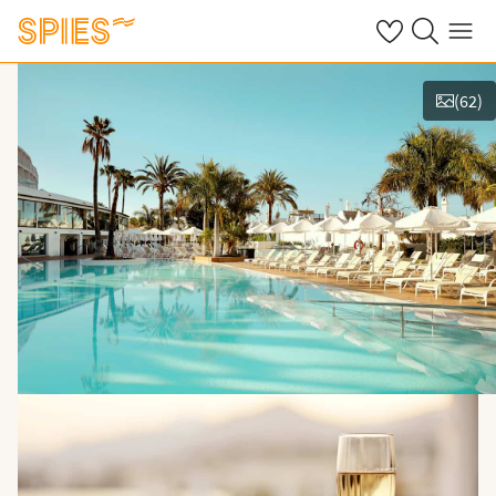
Se dine gemte h
Søg på spies.
Menu
(
62
)
Vis billeder