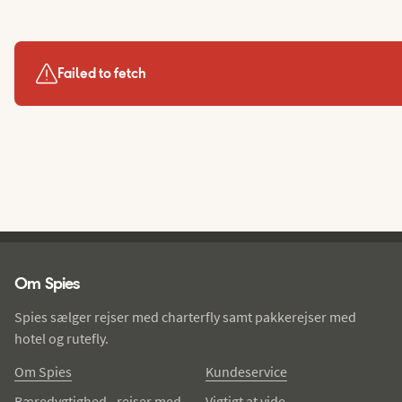
Failed to fetch
Spies - sidefod
Om Spies
Spies sælger rejser med charterfly samt pakkerejser med
hotel og rutefly.
Om Spies
Kundeservice
Bæredygtighed - rejser med
Vigtigt at vide