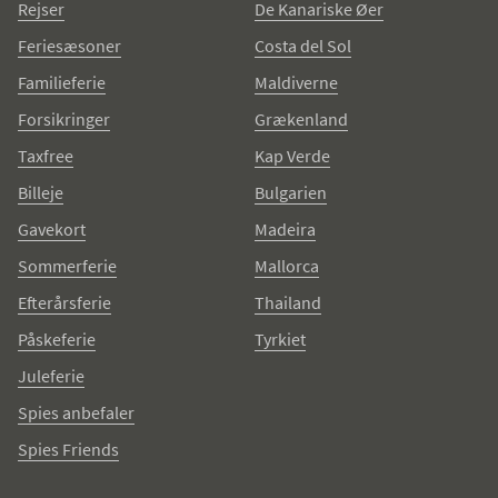
Rejser
De Kanariske Øer
Feriesæsoner
Costa del Sol
Familieferie
Maldiverne
Forsikringer
Grækenland
Taxfree
Kap Verde
Billeje
Bulgarien
Gavekort
Madeira
Sommerferie
Mallorca
Efterårsferie
Thailand
Påskeferie
Tyrkiet
Juleferie
Spies anbefaler
Spies Friends