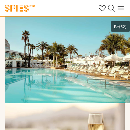
Se dine gemte h
Søg på spies.
Menu
(
62
)
Vis billeder