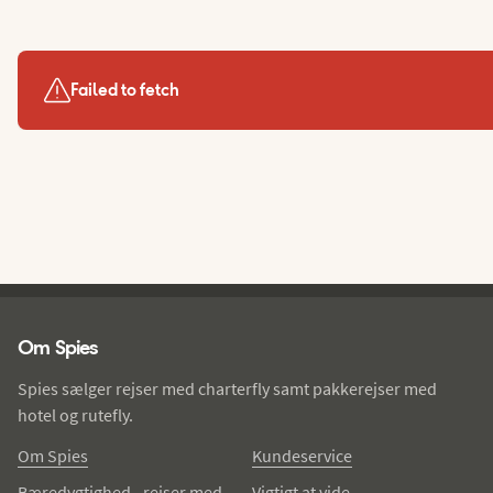
Failed to fetch
Spies - sidefod
Om Spies
Spies sælger rejser med charterfly samt pakkerejser med
hotel og rutefly.
Om Spies
Kundeservice
Bæredygtighed - rejser med
Vigtigt at vide