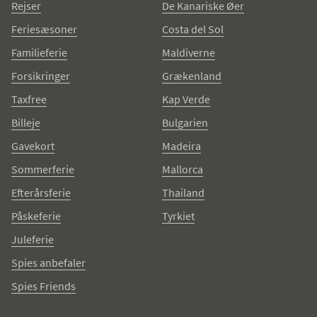
Rejser
De Kanariske Øer
Feriesæsoner
Costa del Sol
Familieferie
Maldiverne
Forsikringer
Grækenland
Taxfree
Kap Verde
Billeje
Bulgarien
Gavekort
Madeira
Sommerferie
Mallorca
Efterårsferie
Thailand
Påskeferie
Tyrkiet
Juleferie
Spies anbefaler
Spies Friends