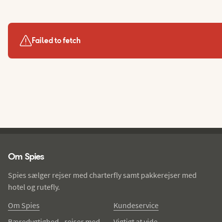
Failed to fetch
Spies - sidefod
Om Spies
Spies sælger rejser med charterfly samt pakkerejser med
hotel og rutefly.
Om Spies
Kundeservice
Bæredygtighed - rejser med
Vigtigt at vide