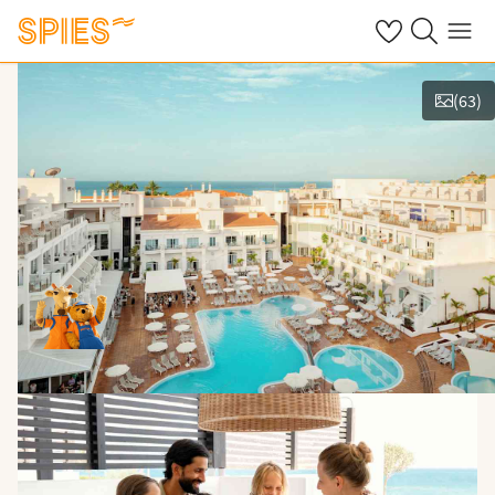
Se dine gemte h
Søg på spies.
Menu
(
63
)
Vis film og billeder