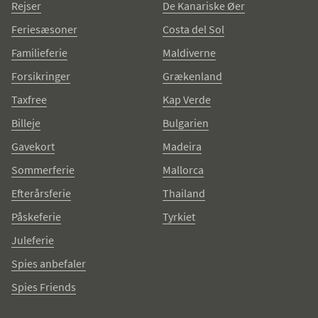
Rejser
De Kanariske Øer
Feriesæsoner
Costa del Sol
Familieferie
Maldiverne
Forsikringer
Grækenland
Taxfree
Kap Verde
Billeje
Bulgarien
Gavekort
Madeira
Sommerferie
Mallorca
Efterårsferie
Thailand
Påskeferie
Tyrkiet
Juleferie
Spies anbefaler
Spies Friends