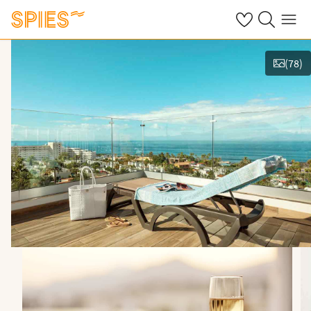
Se dine gemte h
Søg på spies.
Menu
(
78
)
Vis film og billeder