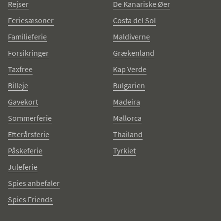
Rejser
De Kanariske Øer
Feriesæsoner
Costa del Sol
Familieferie
Maldiverne
Forsikringer
Grækenland
Taxfree
Kap Verde
Billeje
Bulgarien
Gavekort
Madeira
Sommerferie
Mallorca
Efterårsferie
Thailand
Påskeferie
Tyrkiet
Juleferie
Spies anbefaler
Spies Friends