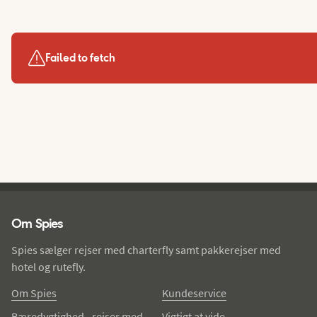
Failed to fetch
Spies - sidefod
Om Spies
Spies sælger rejser med charterfly samt pakkerejser med
hotel og rutefly.
Om Spies
Kundeservice
Bæredygtighed - rejser med
Vigtigt at vide