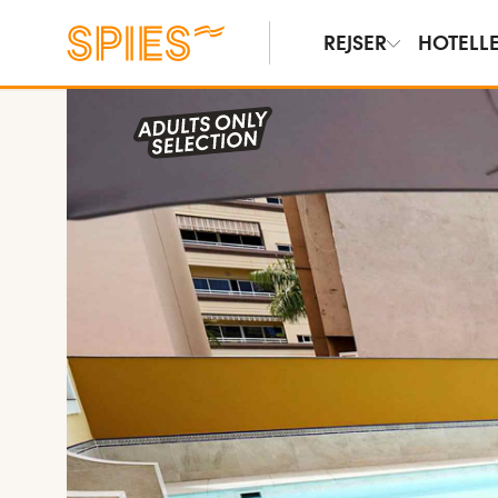
REJSER
HOTELL
Vis billeder