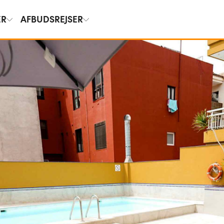
ER
AFBUDSREJSER