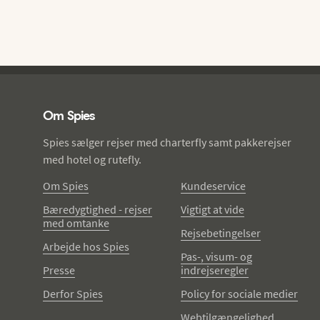
Spies - sidefod
Om Spies
Spies sælger rejser med charterfly samt pakkerejser
med hotel og rutefly.
Om Spies
Kundeservice
Bæredygtighed - rejser
Vigtigt at vide
med omtanke
Rejsebetingelser
Arbejde hos Spies
Pas-, visum- og
Presse
indrejseregler
Derfor Spies
Policy for sociale medier
Webtilgængelighed