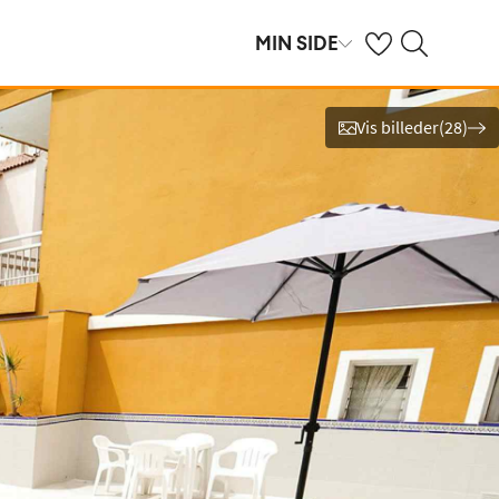
Se dine gemte hot
Søg på spies.dk
MIN SIDE
Vis billeder
(
28
)