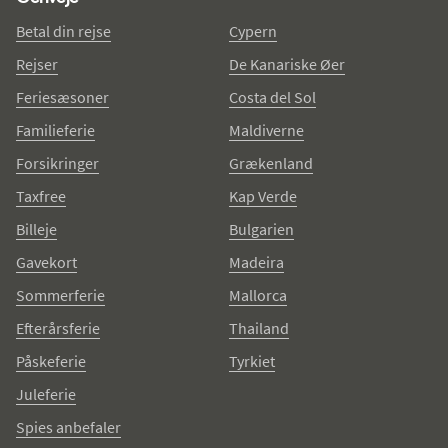
Betal din rejse
Cypern
Rejser
De Kanariske Øer
Feriesæsoner
Costa del Sol
Familieferie
Maldiverne
Forsikringer
Grækenland
Taxfree
Kap Verde
Billeje
Bulgarien
Gavekort
Madeira
Sommerferie
Mallorca
Efterårsferie
Thailand
Påskeferie
Tyrkiet
Juleferie
Spies anbefaler