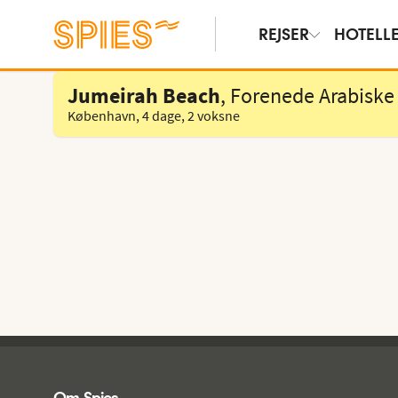
REJSER
HOTELL
Vælg hotel
Jumeirah Beach
, Forenede Arabiske
København
,
4 dage
,
2 voksne
Spies - sidefod
Om Spies