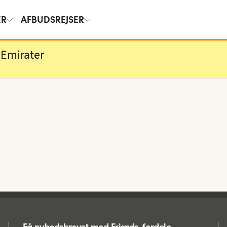
ER
AFBUDSREJSER
 Emirater
Få nyhedsbrevet med Friends-fordele