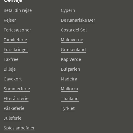
Betal din rejse
Cypern
Rejser
De Kanariske Øer
Feriesæsoner
Costa del Sol
Familieferie
Maldiverne
Forsikringer
Grækenland
Taxfree
Kap Verde
Billeje
Bulgarien
Gavekort
Madeira
Sommerferie
Mallorca
Efterårsferie
Thailand
Påskeferie
Tyrkiet
Juleferie
Spies anbefaler