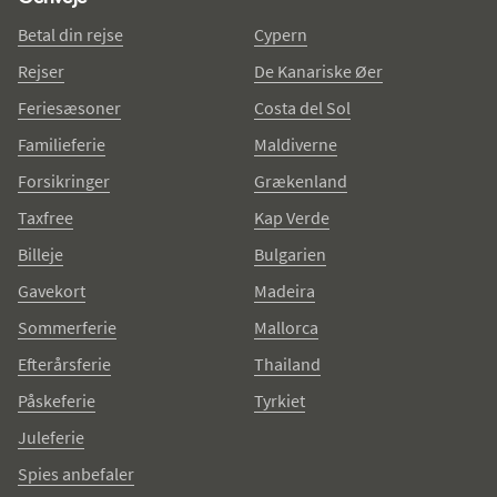
Betal din rejse
Cypern
Rejser
De Kanariske Øer
Feriesæsoner
Costa del Sol
Familieferie
Maldiverne
Forsikringer
Grækenland
Taxfree
Kap Verde
Billeje
Bulgarien
Gavekort
Madeira
Sommerferie
Mallorca
Efterårsferie
Thailand
Påskeferie
Tyrkiet
Juleferie
Spies anbefaler