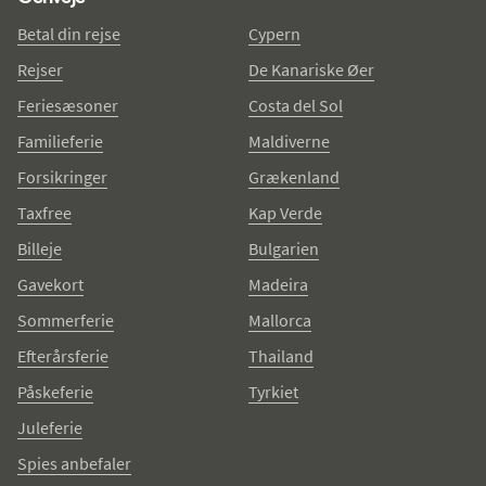
Betal din rejse
Cypern
Rejser
De Kanariske Øer
Feriesæsoner
Costa del Sol
Familieferie
Maldiverne
Forsikringer
Grækenland
Taxfree
Kap Verde
Billeje
Bulgarien
Gavekort
Madeira
Sommerferie
Mallorca
Efterårsferie
Thailand
Påskeferie
Tyrkiet
Juleferie
Spies anbefaler