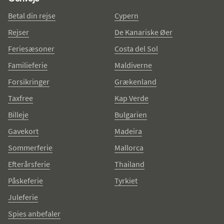
Betal din rejse
Cypern
Rejser
De Kanariske Øer
Feriesæsoner
Costa del Sol
Familieferie
Maldiverne
Forsikringer
Grækenland
Taxfree
Kap Verde
Billeje
Bulgarien
Gavekort
Madeira
Sommerferie
Mallorca
Efterårsferie
Thailand
Påskeferie
Tyrkiet
Juleferie
Spies anbefaler