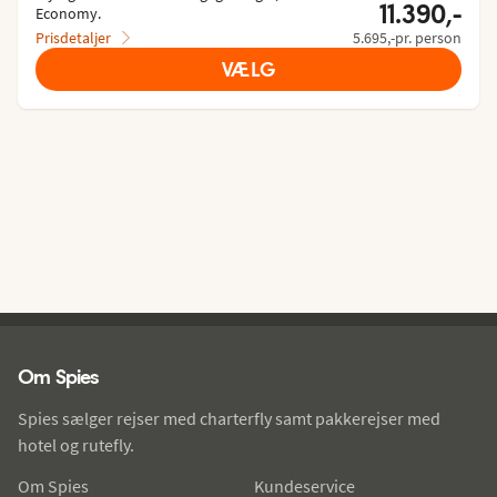
11.390,-
Economy.
Prisdetaljer
5.695,-pr. person
VÆLG
Spies - sidefod
Om Spies
Spies sælger rejser med charterfly samt pakkerejser med
hotel og rutefly.
Om Spies
Kundeservice