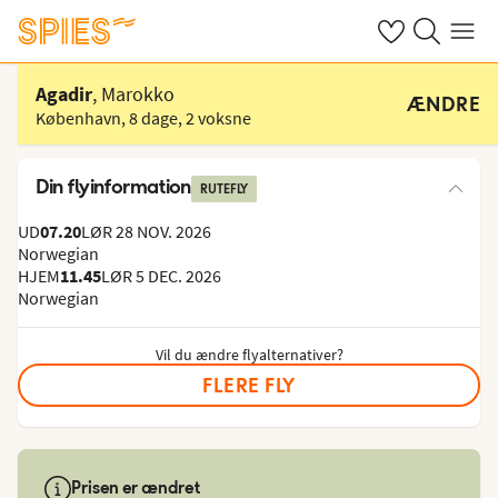
Se dine gemte h
Søg på spies.
Menu
Vælg hotel
Agadir
, Marokko
ÆNDRE
København
,
8 dage
,
2 voksne
Din flyinformation
RUTEFLY
UD
07.20
LØR 28 NOV. 2026
Norwegian
HJEM
11.45
LØR 5 DEC. 2026
Norwegian
Vil du ændre flyalternativer?
FLERE FLY
Prisen er ændret