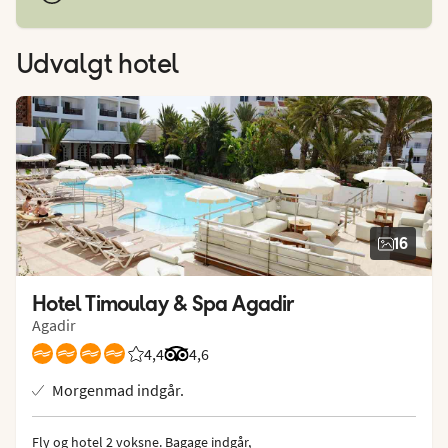
Udvalgt hotel
16
Hotel Timoulay & Spa Agadir
Agadir
4,4
Bedømmelse fra Spies gæster: 4.4/5
Bedømmelse fra Tripadvisor: 4.6 of 5
4,6
Morgenmad indgår.
Fly og hotel 2 voksne.
 Bagage indgår, 