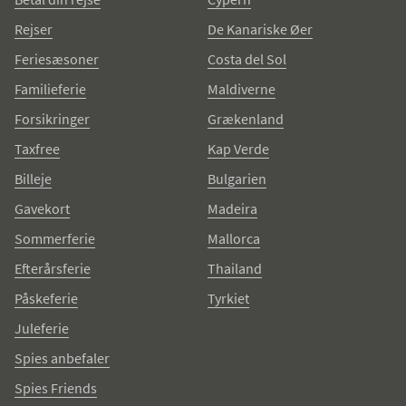
Rejser
De Kanariske Øer
Feriesæsoner
Costa del Sol
Familieferie
Maldiverne
Forsikringer
Grækenland
Taxfree
Kap Verde
Billeje
Bulgarien
Gavekort
Madeira
Sommerferie
Mallorca
Efterårsferie
Thailand
Påskeferie
Tyrkiet
Juleferie
Spies anbefaler
Spies Friends