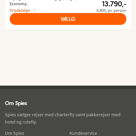
13.790,-
Economy.
Prisdetaljer
6.895,-pr. person
VÆLG
Spies - sidefod
Om Spies
Spies sælger rejser med charterfly samt pakkerejser med
hotel og rutefly.
Om Spies
Kundeservice