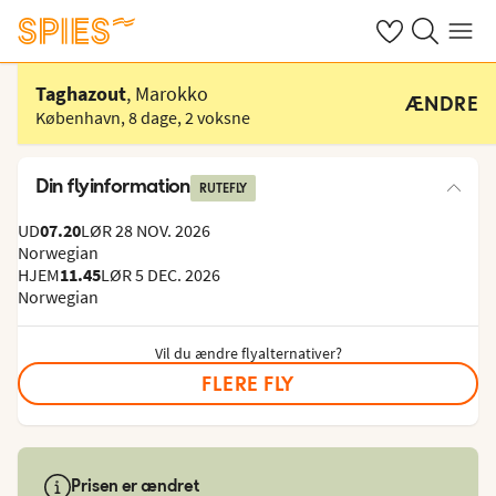
Se dine gemte h
Søg på spies.
Menu
Vælg hotel
Taghazout
, Marokko
ÆNDRE
København
,
8 dage
,
2 voksne
Din flyinformation
RUTEFLY
UD
07.20
LØR 28 NOV. 2026
Norwegian
HJEM
11.45
LØR 5 DEC. 2026
Norwegian
Vil du ændre flyalternativer?
FLERE FLY
Prisen er ændret