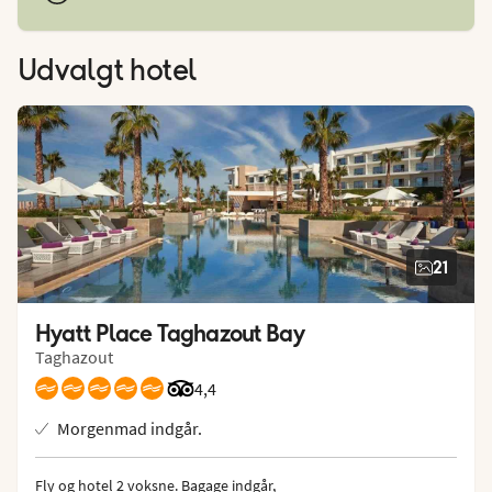
Udvalgt hotel
21
Hyatt Place Taghazout Bay
Taghazout
Bedømmelse fra Tripadvisor: 4.4 of 5
4,4
Morgenmad indgår.
Fly og hotel 2 voksne.
 Bagage indgår, 