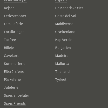
Rejser
De Kanariske Øer
Feriesæsoner
Costa del Sol
Familieferie
Maldiverne
Forsikringer
Grækenland
Taxfree
Kap Verde
Billeje
Bulgarien
Gavekort
Madeira
Sommerferie
Mallorca
Efterårsferie
Thailand
Påskeferie
Tyrkiet
Juleferie
Spies anbefaler
Spies Friends