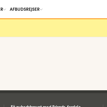
ER
AFBUDSREJSER
Få nyhedsbrevet med Friends-fordele