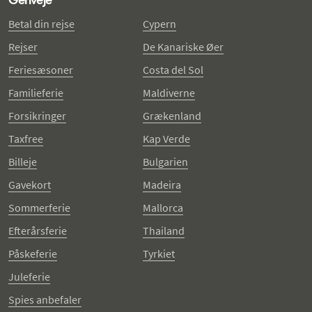
Betal din rejse
Cypern
Rejser
De Kanariske Øer
Feriesæsoner
Costa del Sol
Familieferie
Maldiverne
Forsikringer
Grækenland
Taxfree
Kap Verde
Billeje
Bulgarien
Gavekort
Madeira
Sommerferie
Mallorca
Efterårsferie
Thailand
Påskeferie
Tyrkiet
Juleferie
Spies anbefaler