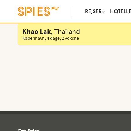
REJSER
HOTELL
Vælg hotel
Khao Lak
, Thailand
København
,
4 dage
,
2 voksne
Spies - sidefod
Om Spies