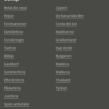
Betal din rejse
Cypern
Rejser
De Kanariske Øer
Feriesæsoner
Costa del Sol
Familieferie
Maldiverne
Forsikringer
Grækenland
Taxfree
Kap Verde
Billeje
Bulgarien
Gavekort
Madeira
Sommerferie
Mallorca
Efterårsferie
Thailand
Påskeferie
Tyrkiet
Juleferie
Spies anbefaler