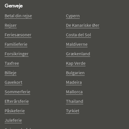
Genveje
Betal din rejse
Cypern
Rejser
De Kanariske Øer
Feriesæsoner
Costa del Sol
Familieferie
Maldiverne
Forsikringer
Grækenland
Taxfree
Kap Verde
Billeje
Bulgarien
Gavekort
Madeira
Sommerferie
Mallorca
Efterårsferie
Thailand
Påskeferie
Tyrkiet
Juleferie