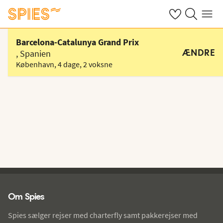
Se dine gemte h
Søg på spies.
Menu
Vælg hotel
Barcelona-Catalunya Grand Prix
ÆNDRE
, Spanien
København
,
4 dage
,
2 voksne
Spies - sidefod
Om Spies
Spies sælger rejser med charterfly samt pakkerejser med