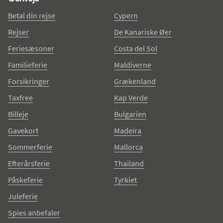
Betal din rejse
Cypern
Rejser
De Kanariske Øer
Feriesæsoner
Costa del Sol
Familieferie
Maldiverne
Forsikringer
Grækenland
Taxfree
Kap Verde
Billeje
Bulgarien
Gavekort
Madeira
Sommerferie
Mallorca
Efterårsferie
Thailand
Påskeferie
Tyrkiet
Juleferie
Spies anbefaler