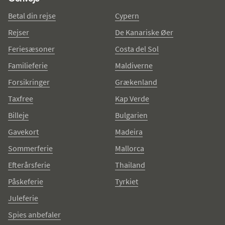
Betal din rejse
Cypern
Rejser
De Kanariske Øer
Feriesæsoner
Costa del Sol
Familieferie
Maldiverne
Forsikringer
Grækenland
Taxfree
Kap Verde
Billeje
Bulgarien
Gavekort
Madeira
Sommerferie
Mallorca
Efterårsferie
Thailand
Påskeferie
Tyrkiet
Juleferie
Spies anbefaler