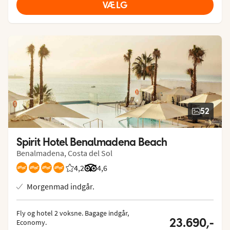
VÆLG
52
Spirit Hotel Benalmadena Beach
Benalmadena, Costa del Sol
4,2
Bedømmelse fra Spies gæster: 4.167/5
Bedømmelse fra Tripadvisor: 4.6 of 5
4,6
Morgenmad indgår.
Fly og hotel 2 voksne.
 Bagage indgår, 
23.690,-
Economy.