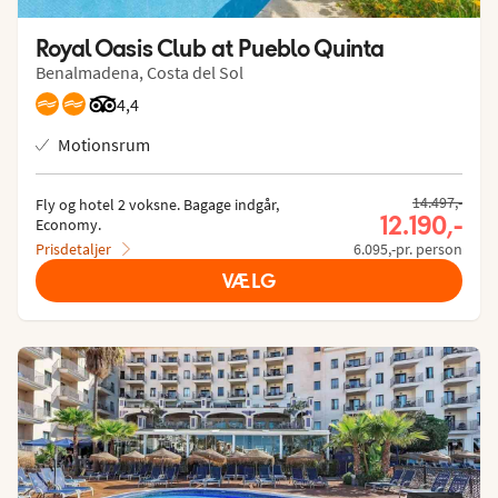
Royal Oasis Club at Pueblo Quinta
Benalmadena, Costa del Sol
Bedømmelse fra Tripadvisor: 4.4 of 5
4,4
Motionsrum
Tidligere pris
14.497,-
Fly og hotel 2 voksne.
 Bagage indgår, 
Nuværende
12.190,-
Economy.
Prisdetaljer
6.095,-pr. person
VÆLG