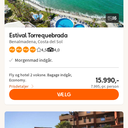
16
Estival Torrequebrada
Benalmadena, Costa del Sol
4,5
Bedømmelse fra Spies gæster: 4.5/5
Bedømmelse fra Tripadvisor: 4 of 5
4,0
Morgenmad indgår.
Fly og hotel 2 voksne.
 Bagage indgår, 
15.990,-
Economy.
Prisdetaljer
7.995,-pr. person
VÆLG