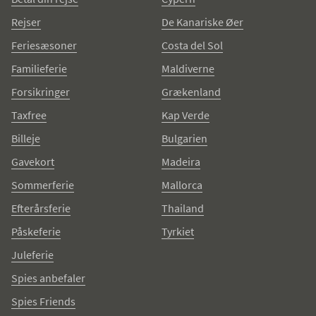
Rejser
De Kanariske Øer
Feriesæsoner
Costa del Sol
Familieferie
Maldiverne
Forsikringer
Grækenland
Taxfree
Kap Verde
Billeje
Bulgarien
Gavekort
Madeira
Sommerferie
Mallorca
Efterårsferie
Thailand
Påskeferie
Tyrkiet
Juleferie
Spies anbefaler
Spies Friends