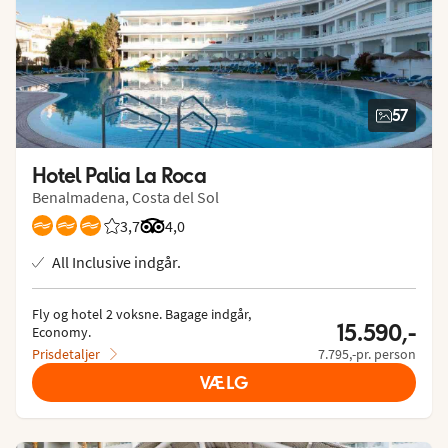
57
Hotel Palia La Roca
Benalmadena, Costa del Sol
3,7
Bedømmelse fra Spies gæster: 3.714/5
Bedømmelse fra Tripadvisor: 4 of 5
4,0
All Inclusive indgår.
Fly og hotel 2 voksne.
 Bagage indgår, 
15.590,-
Economy.
Prisdetaljer
7.795,-pr. person
VÆLG