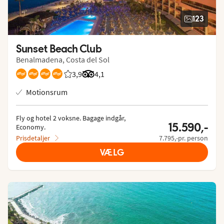
123
Sunset Beach Club
Benalmadena, Costa del Sol
3,9
Bedømmelse fra Spies gæster: 3.857/5
Bedømmelse fra Tripadvisor: 4.1 of 5
4,1
Motionsrum
Fly og hotel 2 voksne.
 Bagage indgår, 
15.590,-
Economy.
Prisdetaljer
7.795,-pr. person
VÆLG