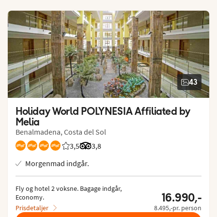
43
Holiday World POLYNESIA Affiliated by 
Melia
Benalmadena, Costa del Sol
3,5
Bedømmelse fra Spies gæster: 3.5/5
Bedømmelse fra Tripadvisor: 3.8 of 5
3,8
Morgenmad indgår.
Fly og hotel 2 voksne.
 Bagage indgår, 
16.990,-
Economy.
Prisdetaljer
8.495,-pr. person