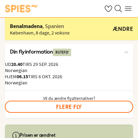
Se dine gemte h
Søg på spies.
Menu
Vælg hotel
Benalmadena
, Spanien
ÆNDRE
København
,
8 dage
,
2 voksne
Din flyinformation
RUTEFLY
UD
20.40
TIRS 29 SEP. 2026
Norwegian
HJEM
06.15
TIRS 6 OKT. 2026
Norwegian
Vil du ændre flyalternativer?
FLERE FLY
Prisen er ændret