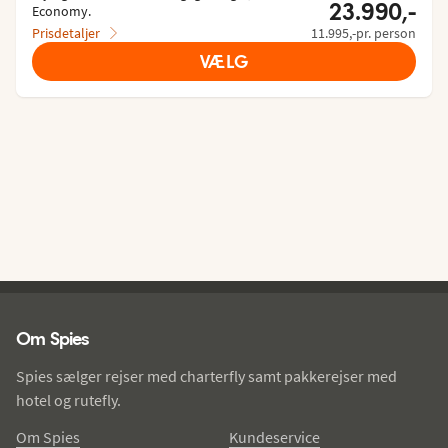
23.990,-
Economy.
Prisdetaljer
11.995,-pr. person
VÆLG
Spies - sidefod
Om Spies
Spies sælger rejser med charterfly samt pakkerejser med
hotel og rutefly.
Om Spies
Kundeservice