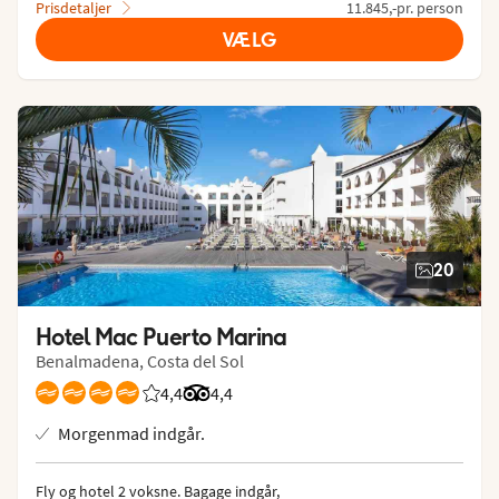
Prisdetaljer
11.845,-pr. person
VÆLG
20
Hotel Mac Puerto Marina
Benalmadena, Costa del Sol
4,4
Bedømmelse fra Spies gæster: 4.4/5
Bedømmelse fra Tripadvisor: 4.4 of 5
4,4
Morgenmad indgår.
Fly og hotel 2 voksne.
 Bagage indgår, 