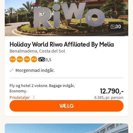
30
Holiday World Riwo Affiliated By Melia
Benalmadena, Costa del Sol
Bedømmelse fra Tripadvisor: 3.5 of 5
3,5
Morgenmad indgår.
Fly og hotel 2 voksne.
 Bagage indgår, 
12.790,-
Economy.
Prisdetaljer
6.395,-pr. person
VÆLG