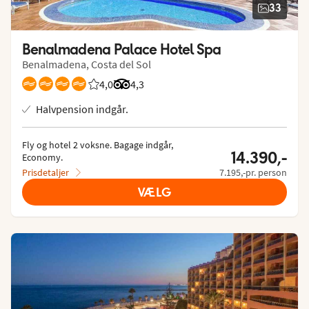
33
Benalmadena Palace Hotel Spa
Benalmadena, Costa del Sol
4,0
Bedømmelse fra Spies gæster: 4/5
Bedømmelse fra Tripadvisor: 4.3 of 5
4,3
Halvpension indgår.
Fly og hotel 2 voksne.
 Bagage indgår, 
14.390,-
Economy.
Prisdetaljer
7.195,-pr. person
VÆLG