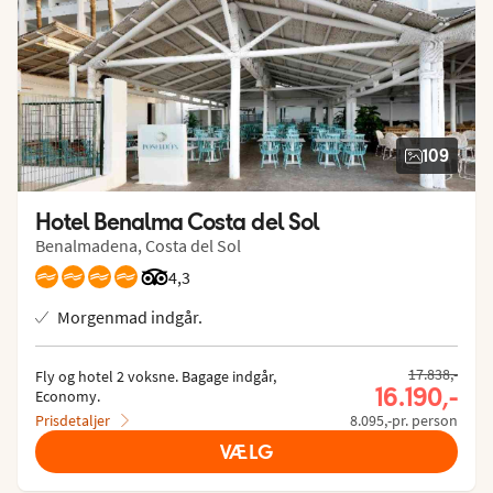
109
Hotel Benalma Costa del Sol
Benalmadena, Costa del Sol
Bedømmelse fra Tripadvisor: 4.3 of 5
4,3
Morgenmad indgår.
Tidligere pris
17.838,-
Fly og hotel 2 voksne.
 Bagage indgår, 
Nuværende
16.190,-
Economy.
Prisdetaljer
8.095,-pr. person
VÆLG