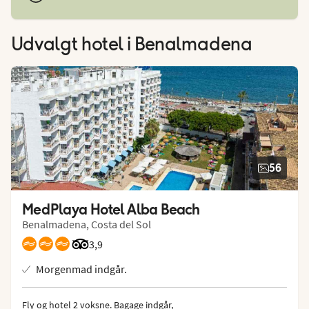
Udvalgt hotel
i Benalmadena
56
MedPlaya Hotel Alba Beach
Benalmadena, Costa del Sol
Bedømmelse fra Tripadvisor: 3.9 of 5
3,9
Morgenmad indgår.
Fly og hotel 2 voksne.
 Bagage indgår, 