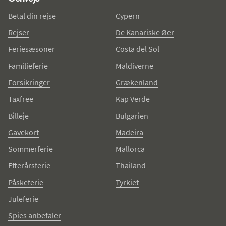
Betal din rejse
Cypern
Rejser
De Kanariske Øer
Feriesæsoner
Costa del Sol
Familieferie
Maldiverne
Forsikringer
Grækenland
Taxfree
Kap Verde
Billeje
Bulgarien
Gavekort
Madeira
Sommerferie
Mallorca
Efterårsferie
Thailand
Påskeferie
Tyrkiet
Juleferie
Spies anbefaler