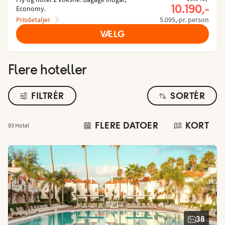
Nuværende
10.190,-
Economy.
Prisdetaljer
5.095,-pr. person
VÆLG
Flere hoteller
FILTRÉR
SORTÉR
FLERE DATOER
KORT
93 Hotel
38