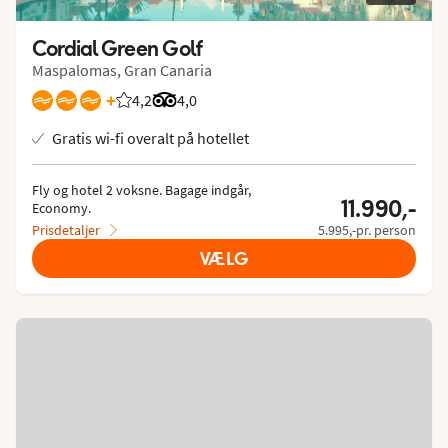
Cordial Green Golf
Maspalomas, Gran Canaria
+
4,2
Bedømmelse fra Spies gæster: 4.189/5
Bedømmelse fra Tripadvisor: 4 of 5
4,0
Gratis wi-fi overalt på hotellet
Fly og hotel 2 voksne.
 Bagage indgår, 
11.990,-
Economy.
Prisdetaljer
5.995,-pr. person
VÆLG