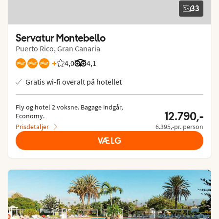
33
Servatur Montebello
Puerto Rico, Gran Canaria
+
4,0
Bedømmelse fra Spies gæster: 4.017/5
Bedømmelse fra Tripadvisor: 4.1 of 5
4,1
Gratis wi-fi overalt på hotellet
Fly og hotel 2 voksne.
 Bagage indgår, 
12.790,-
Economy.
Prisdetaljer
6.395,-pr. person
VÆLG