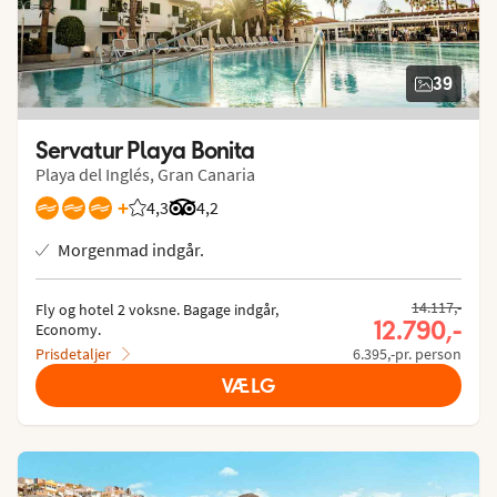
39
Servatur Playa Bonita
Playa del Inglés, Gran Canaria
+
4,3
Bedømmelse fra Spies gæster: 4.268/5
Bedømmelse fra Tripadvisor: 4.2 of 5
4,2
Morgenmad indgår.
Tidligere pris
14.117,-
Fly og hotel 2 voksne.
 Bagage indgår, 
Nuværende
12.790,-
Economy.
Prisdetaljer
6.395,-pr. person
VÆLG