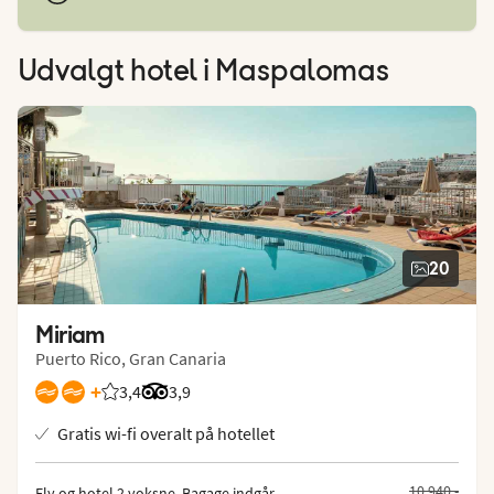
Udvalgt hotel
i Maspalomas
20
Miriam
Puerto Rico, Gran Canaria
+
3,4
Bedømmelse fra Spies gæster: 3.418/5
Bedømmelse fra Tripadvisor: 3.9 of 5
3,9
Gratis wi-fi overalt på hotellet
Tidligere pris
10.940,-
Fly og hotel 2 voksne.
 Bagage indgår, 