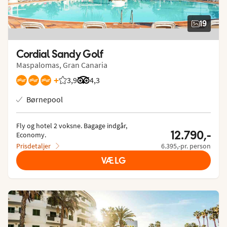
19
Cordial Sandy Golf
Maspalomas, Gran Canaria
+
3,9
Bedømmelse fra Spies gæster: 3.885/5
Bedømmelse fra Tripadvisor: 4.3 of 5
4,3
Børnepool
Fly og hotel 2 voksne.
 Bagage indgår, 
12.790,-
Economy.
Prisdetaljer
6.395,-pr. person
VÆLG