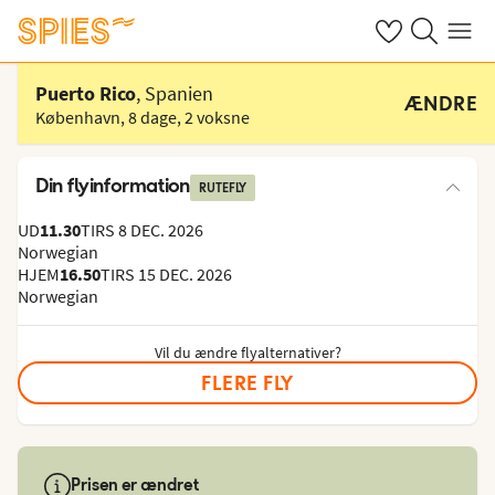
Se dine gemte h
Søg på spies.
Menu
Vælg hotel
Puerto Rico
, Spanien
ÆNDRE
København
,
8 dage
,
2 voksne
Din flyinformation
RUTEFLY
UD
11.30
TIRS 8 DEC. 2026
Norwegian
HJEM
16.50
TIRS 15 DEC. 2026
Norwegian
Vil du ændre flyalternativer?
FLERE FLY
Prisen er ændret