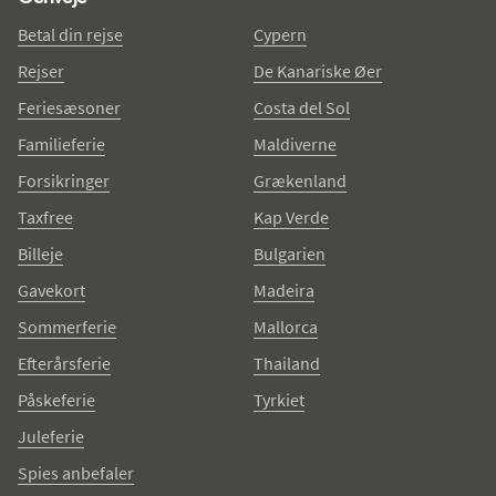
Betal din rejse
Cypern
Rejser
De Kanariske Øer
Feriesæsoner
Costa del Sol
Familieferie
Maldiverne
Forsikringer
Grækenland
Taxfree
Kap Verde
Billeje
Bulgarien
Gavekort
Madeira
Sommerferie
Mallorca
Efterårsferie
Thailand
Påskeferie
Tyrkiet
Juleferie
Spies anbefaler