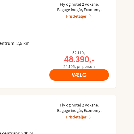
Fly og hotel 2 voksne.
Bagage indgår, Economy.
Prisdetaljer
5
entrum: 2,5 km
Tidligere pris,
52.110,-
Nuværende pris,
48.390,-
24.195,-pr. person
VÆLG
Fly og hotel 2 voksne.
Bagage indgår, Economy.
Prisdetaljer
 centrum: 300 m