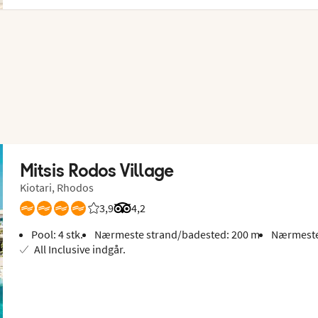
Mitsis Rodos Village
Kiotari, Rhodos
3,9
Bedømmelse fra Spies gæster: 3.873/5
Bedømmelse fra Tripadvisor: 4.2 of 5
4,2
Pool: 4 stk.
Nærmeste strand/badested: 200 m
Nærmeste
All Inclusive indgår.