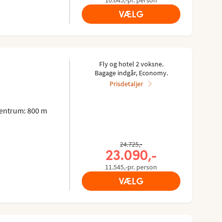
VÆLG
Fly og hotel 2 voksne.
Bagage indgår, Economy.
Prisdetaljer
entrum: 800 m
Tidligere pris,
24.725,-
Nuværende pris,
23.090,-
11.545,-pr. person
VÆLG