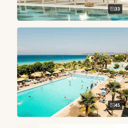
33
45