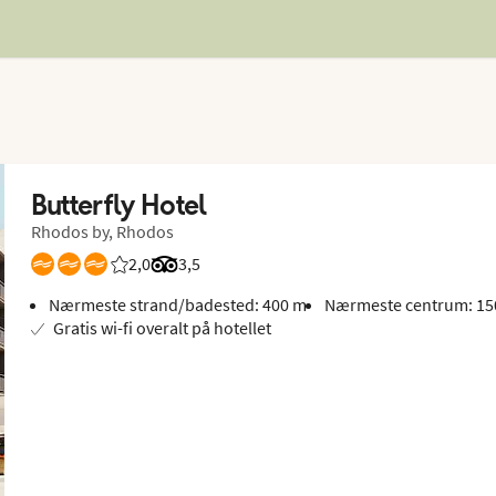
Butterfly Hotel
Rhodos by, Rhodos
2,0
Bedømmelse fra Spies gæster: 2/5
Bedømmelse fra Tripadvisor: 3.5 of 5
3,5
Nærmeste strand/badested: 400 m
Nærmeste centrum: 15
Gratis wi-fi overalt på hotellet