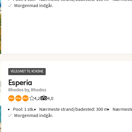
Morgenmad indgår.
VELEGNET TIL VOKSNE
Esperia
Rhodos by, Rhodos
4,2
Bedømmelse fra Spies gæster: 4.158/5
Bedømmelse fra Tripadvisor: 4 of 5
4,0
Pool: 1 stk.
Nærmeste strand/badested: 300 m
Nærmeste
Morgenmad indgår.