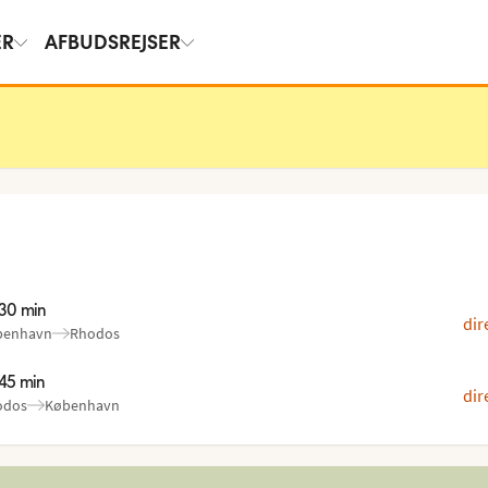
ER
AFBUDSREJSER
 30 min
dir
benhavn
Rhodos
:
 45 min
dir
odos
København
: