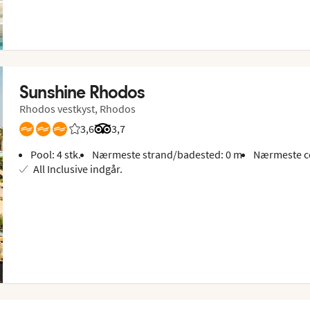
Sunshine Rhodos
Rhodos vestkyst, Rhodos
3,6
Bedømmelse fra Spies gæster: 3.6/5
Bedømmelse fra Tripadvisor: 3.7 of 5
3,7
Pool: 4 stk.
Nærmeste strand/badested: 0 m
Nærmeste c
All Inclusive indgår.