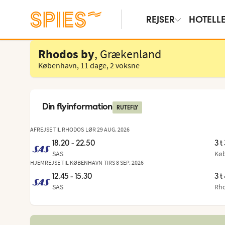
REJSER
HOTELL
Vælg hotel
Rhodos by
, Grækenland
København
,
11 dage
,
2 voksne
Din flyinformation
RUTEFLY
AFREJSE TIL RHODOS
LØR 29 AUG. 2026
18.20 - 22.50
3 t
SAS
Kø
Fra
,
til
:
HJEMREJSE TIL KØBENHAVN
TIRS 8 SEP. 2026
12.45 - 15.30
3 t
SAS
Rh
Fra
,
til
: