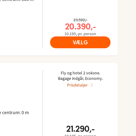
Tidligere pris,
23.502,-
Nuværende pris,
20.390,-
10.195,-pr. person
VÆLG
Fly og hotel 2 voksne.
Bagage indgår, Economy.
Prisdetaljer
 centrum: 0 m
21.290,-
10.645,-pr. person