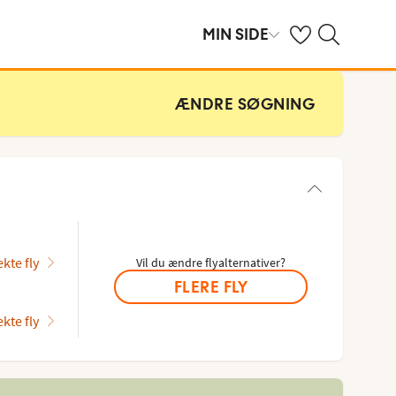
Se dine gemte hot
Søg på spies.dk
MIN SIDE
ÆNDRE SØGNING
ekte fly
Vil du ændre flyalternativer?
FLERE FLY
ekte fly