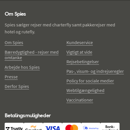
Spies - sidefod
Om Spies
Spies sælger rejser med charterfly samt pakkerejser med
hotel og rutefly.
Om Spies
Kundeservice
Bæredygtighed - rejser med
Vigtigt at vide
omtanke
Rejsebetingelser
Arbejde hos Spies
Pas-, visum- og indrejseregler
Presse
Policy for sociale medier
Derfor Spies
Webtilgængelighed
Vaccinationer
Betalingsmuligheder