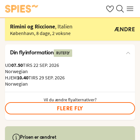
Se dine gemte h
Søg på spies.
Menu
Vælg hotel
Rimini og Riccione
, Italien
ÆNDRE
København
,
8 dage
,
2 voksne
Din flyinformation
RUTEFLY
UD
07.50
TIRS 22 SEP. 2026
Norwegian
HJEM
10.40
TIRS 29 SEP. 2026
Norwegian
Vil du ændre flyalternativer?
FLERE FLY
Prisen er ændret