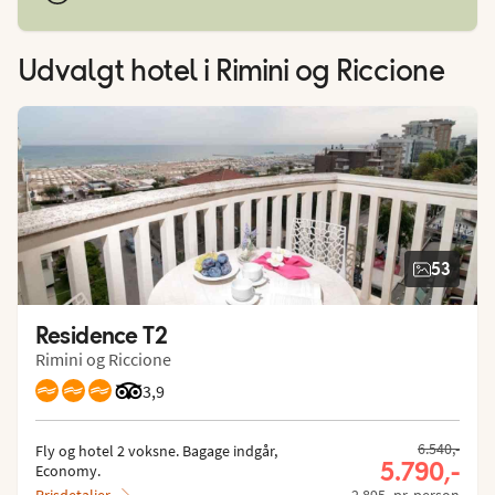
Udvalgt hotel
i Rimini og Riccione
53
Residence T2
Rimini og Riccione
Bedømmelse fra Tripadvisor: 3.9 of 5
3,9
Tidligere pri
6.540,-
Fly og hotel 2 voksne.
 Bagage indgår, 
Nuværende
5.790,-
Economy.