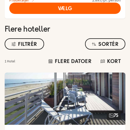
Prisdetaljer
2.895,-pr. person
VÆLG
Flere hoteller
FILTRÉR
SORTÉR
FLERE DATOER
KORT
1 Hotel
75