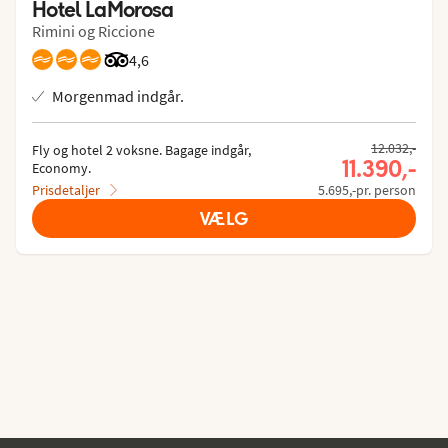
Hotel LaMorosa
Rimini og Riccione
Bedømmelse fra Tripadvisor: 4.6 of 5
4,6
Morgenmad indgår.
Tidligere pris
12.032,-
Fly og hotel 2 voksne.
 Bagage indgår, 
Nuværende
11.390,-
Economy.
Prisdetaljer
5.695,-pr. person
VÆLG