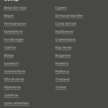
Betal din rejse
Cypern
Rejser
De Kanariske Øer
Feriesæsoner
Costa del Sol
Familieferie
Maldiverne
Forsikringer
Grækenland
Taxfree
Kap Verde
Billeje
Bulgarien
Gavekort
Madeira
Sommerferie
Mallorca
Efterårsferie
Thailand
Påskeferie
Tyrkiet
Juleferie
Spies anbefaler