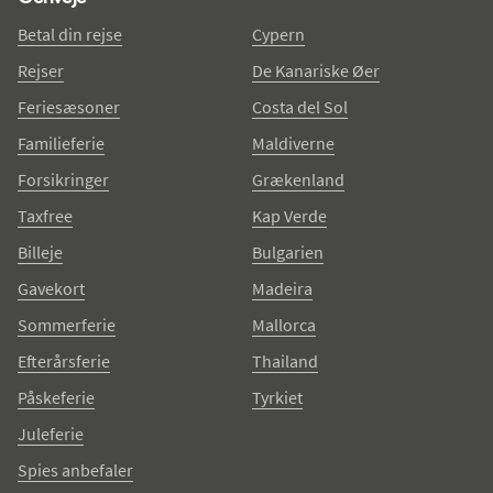
Betal din rejse
Cypern
Rejser
De Kanariske Øer
Feriesæsoner
Costa del Sol
Familieferie
Maldiverne
Forsikringer
Grækenland
Taxfree
Kap Verde
Billeje
Bulgarien
Gavekort
Madeira
Sommerferie
Mallorca
Efterårsferie
Thailand
Påskeferie
Tyrkiet
Juleferie
Spies anbefaler