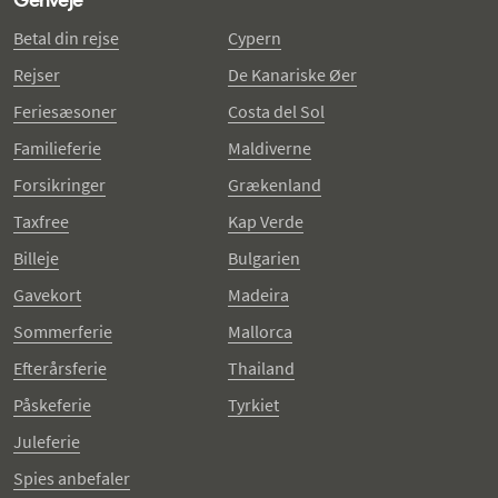
Betal din rejse
Cypern
Rejser
De Kanariske Øer
Feriesæsoner
Costa del Sol
Familieferie
Maldiverne
Forsikringer
Grækenland
Taxfree
Kap Verde
Billeje
Bulgarien
Gavekort
Madeira
Sommerferie
Mallorca
Efterårsferie
Thailand
Påskeferie
Tyrkiet
Juleferie
Spies anbefaler