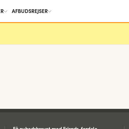
ER
AFBUDSREJSER
Få nyhedsbrevet med Friends-fordele