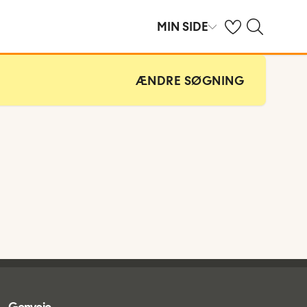
Se dine gemte hot
Søg på spies.dk
MIN SIDE
ÆNDRE SØGNING
Genveje