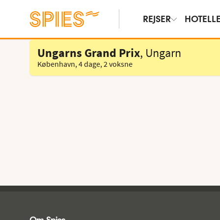
REJSER
HOTELL
Vælg hotel
Ungarns Grand Prix
, Ungarn
København
,
4 dage
,
2 voksne
Spies - sidefod
Om Spies