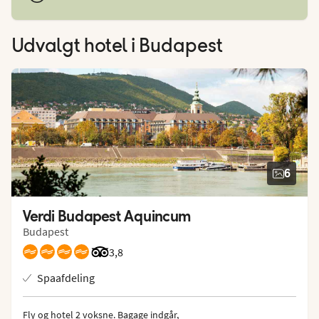
Udvalgt hotel
i Budapest
6
Verdi Budapest Aquincum
Budapest
Bedømmelse fra Tripadvisor: 3.8 of 5
3,8
Spaafdeling
Fly og hotel 2 voksne.
 Bagage indgår, 