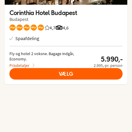
Corinthia Hotel Budapest
Budapest
4,7
Bedømmelse fra Spies gæster: 4.7/5
Bedømmelse fra Tripadvisor: 4.6 of
4,6
Spaafdeling
Fly og hotel 2 voksne.
 Bagage indgår, 
5.990,-
Economy.
Prisdetaljer
2.995,-pr. person
VÆLG