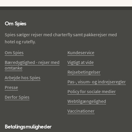
Spies - sidefod
Om Spies
Spies sælger rejser med charterfly samt pakkerejser med
hotel og rutefly.
Om Spies
Kundeservice
Bæredygtighed - rejser med
Vigtigt at vide
omtanke
Rejsebetingelser
Arbejde hos Spies
Pas-, visum- og indrejseregler
Presse
Policy for sociale medier
Derfor Spies
Webtilgængelighed
Vaccinationer
Betalingsmuligheder