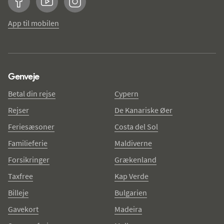
Facebook
YouTube
Instagram
App til mobilen
Genveje
Betal din rejse
Cypern
Rejser
De Kanariske Øer
Feriesæsoner
Costa del Sol
Familieferie
Maldiverne
Forsikringer
Grækenland
Taxfree
Kap Verde
Billeje
Bulgarien
Gavekort
Madeira