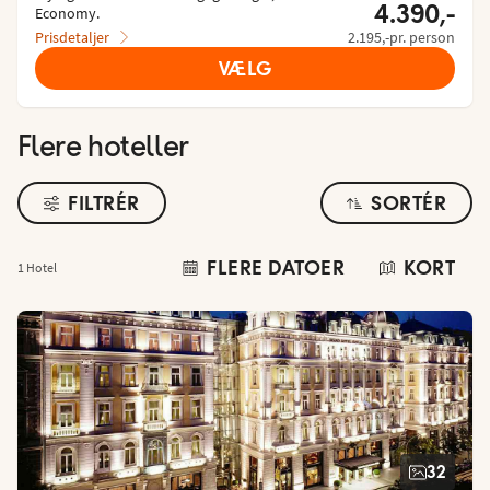
4.390,-
Economy.
Prisdetaljer
2.195,-pr. person
VÆLG
Flere hoteller
FILTRÉR
SORTÉR
FLERE DATOER
KORT
1 Hotel
32