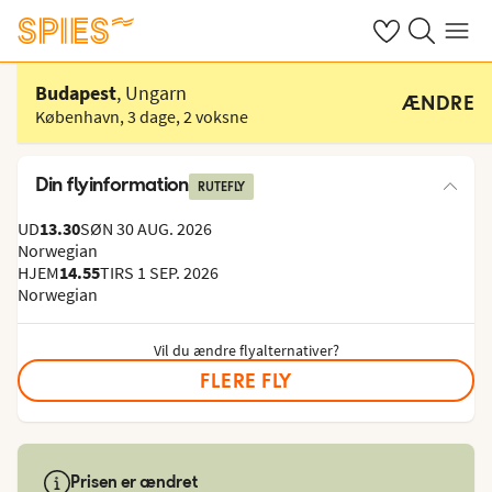
Se dine gemte h
Søg på spies.
Menu
Vælg hotel
Budapest
, Ungarn
ÆNDRE
København
,
3 dage
,
2 voksne
Din flyinformation
RUTEFLY
UD
13.30
SØN 30 AUG. 2026
Norwegian
HJEM
14.55
TIRS 1 SEP. 2026
Norwegian
Vil du ændre flyalternativer?
FLERE FLY
Prisen er ændret