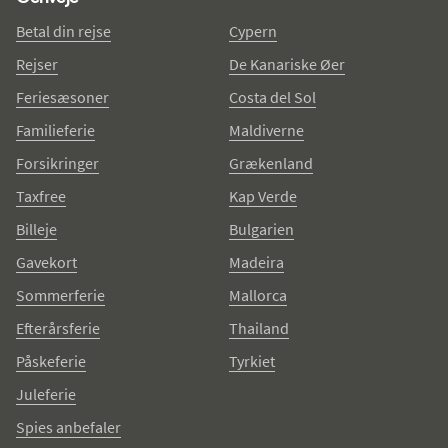
Betal din rejse
Cypern
Rejser
De Kanariske Øer
Feriesæsoner
Costa del Sol
Familieferie
Maldiverne
Forsikringer
Grækenland
Taxfree
Kap Verde
Billeje
Bulgarien
Gavekort
Madeira
Sommerferie
Mallorca
Efterårsferie
Thailand
Påskeferie
Tyrkiet
Juleferie
Spies anbefaler