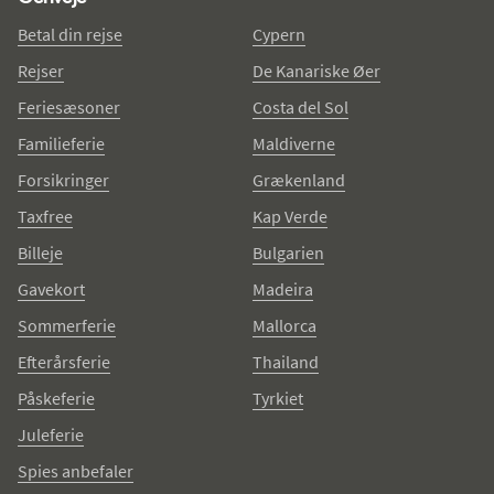
Betal din rejse
Cypern
Rejser
De Kanariske Øer
Feriesæsoner
Costa del Sol
Familieferie
Maldiverne
Forsikringer
Grækenland
Taxfree
Kap Verde
Billeje
Bulgarien
Gavekort
Madeira
Sommerferie
Mallorca
Efterårsferie
Thailand
Påskeferie
Tyrkiet
Juleferie
Spies anbefaler