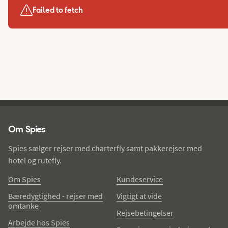
Failed to fetch
Spies - sidefod
Om Spies
Spies sælger rejser med charterfly samt pakkerejser med
hotel og rutefly.
Om Spies
Kundeservice
Bæredygtighed - rejser med
Vigtigt at vide
omtanke
Rejsebetingelser
Arbejde hos Spies