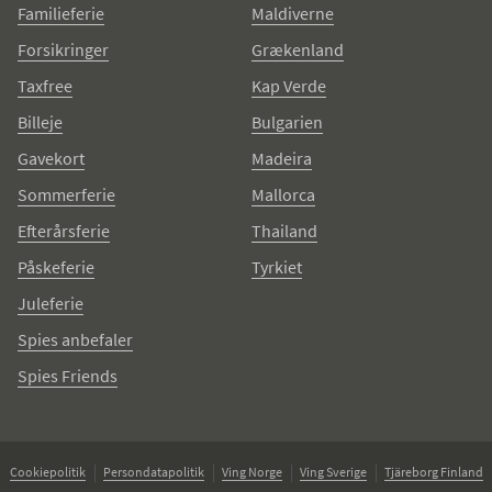
Familieferie
Maldiverne
Forsikringer
Grækenland
Taxfree
Kap Verde
Billeje
Bulgarien
Gavekort
Madeira
Sommerferie
Mallorca
Efterårsferie
Thailand
Påskeferie
Tyrkiet
Juleferie
Spies anbefaler
Spies Friends
Cookiepolitik
Persondatapolitik
Ving Norge
Ving Sverige
Tjäreborg Finland