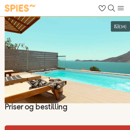
Se dine gemte h
Søg på spies.
Menu
(
34
)
Vis billeder
Priser og bestilling