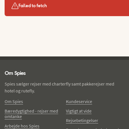
Failed to fetch
Spies - sidefod
Om Spies
Spies sælger rejser med charterfly samt pakkerejser med
hotel og rutefly.
Om Spies
Kundeservice
Bæredygtighed - rejser med
Vigtigt at vide
omtanke
Rejsebetingelser
Arbejde hos Spies