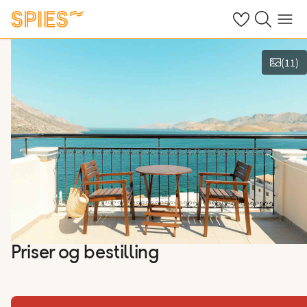
Se dine gemte h
Søg på spies.
Menu
(
11
)
Vis billeder
Priser og bestilling