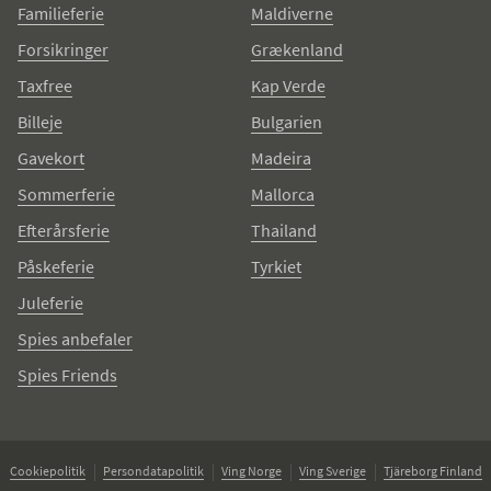
Familieferie
Maldiverne
Forsikringer
Grækenland
Taxfree
Kap Verde
Billeje
Bulgarien
Gavekort
Madeira
Sommerferie
Mallorca
Efterårsferie
Thailand
Påskeferie
Tyrkiet
Juleferie
Spies anbefaler
Spies Friends
Cookiepolitik
Persondatapolitik
Ving Norge
Ving Sverige
Tjäreborg Finland