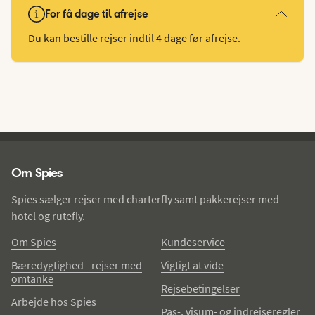
For få dage til afrejse
Du kan bestille rejser indtil 4 dage før afrejse.
Spies - sidefod
Om Spies
Spies sælger rejser med charterfly samt pakkerejser med
hotel og rutefly.
Om Spies
Kundeservice
Bæredygtighed - rejser med
Vigtigt at vide
omtanke
Rejsebetingelser
Arbejde hos Spies
Pas-, visum- og indrejseregler