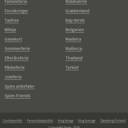
Familieferie
Maldiverne
Forsikringer
Grækenland
Taxfree
Kap Verde
Billeje
Bulgarien
Gavekort
Madeira
Sommerferie
Mallorca
Efterårsferie
Thailand
Påskeferie
Tyrkiet
Juleferie
Spies anbefaler
Spies Friends
Cookiepolitik
Persondatapolitik
Ving Norge
Ving Sverige
Tjäreborg Finland
Copyright Spies, 2026