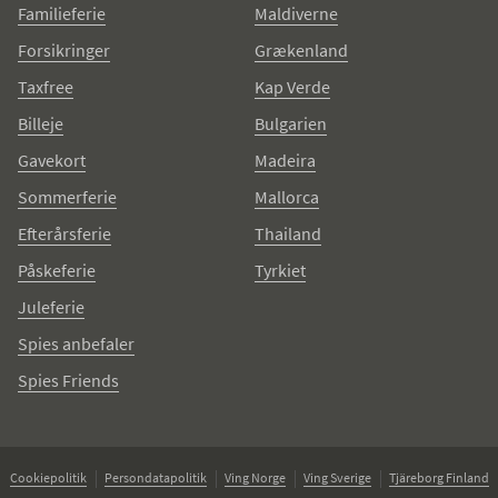
Familieferie
Maldiverne
Forsikringer
Grækenland
Taxfree
Kap Verde
Billeje
Bulgarien
Gavekort
Madeira
Sommerferie
Mallorca
Efterårsferie
Thailand
Påskeferie
Tyrkiet
Juleferie
Spies anbefaler
Spies Friends
Cookiepolitik
Persondatapolitik
Ving Norge
Ving Sverige
Tjäreborg Finland