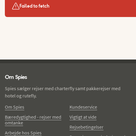
Failed to fetch
Spies - sidefod
Om Spies
Spies sælger rejser med charterfly samt pakkerejser med
hotel og rutefly.
Om Spies
Kundeservice
Bæredygtighed - rejser med
Vigtigt at vide
omtanke
Rejsebetingelser
Arbejde hos Spies