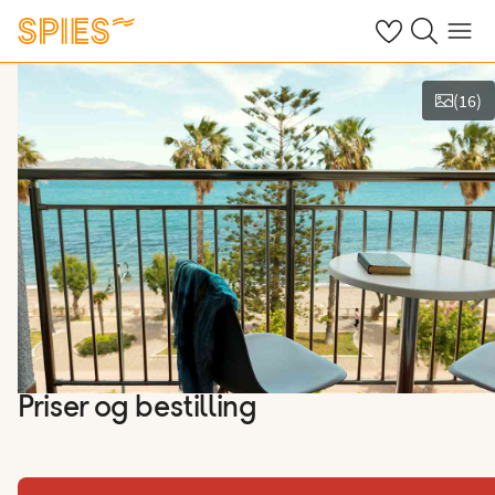
Se dine gemte h
Søg på spies.
Menu
(
16
)
Vis film og billeder
Priser og bestilling