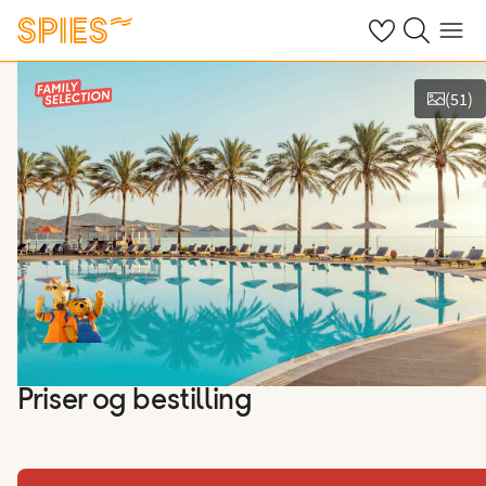
Se dine gemte h
Søg på spies.
Menu
(
51
)
Vis film og billeder
Priser og bestilling