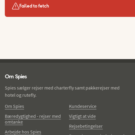
Failed to fetch
Spies - sidefod
Om Spies
Spies sælger rejser med charterfly samt pakkerejser med
hotel og rutefly.
Om Spies
Kundeservice
Bæredygtighed - rejser med
Vigtigt at vide
omtanke
Rejsebetingelser
Arbejde hos Spies