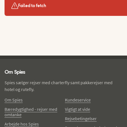
Failed to fetch
Spies - sidefod
Om Spies
Spies sælger rejser med charterfly samt pakkerejser med
hotel og rutefly.
Om Spies
Kundeservice
Bæredygtighed - rejser med
Vigtigt at vide
omtanke
Rejsebetingelser
Arbejde hos Spies