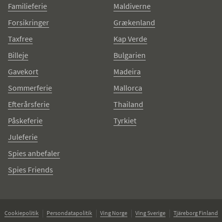
Familieferie
Maldiverne
Forsikringer
Grækenland
Taxfree
Kap Verde
Billeje
Bulgarien
Gavekort
Madeira
Sommerferie
Mallorca
Efterårsferie
Thailand
Påskeferie
Tyrkiet
Juleferie
Spies anbefaler
Spies Friends
Cookiepolitik
Persondatapolitik
Ving Norge
Ving Sverige
Tjäreborg Finland