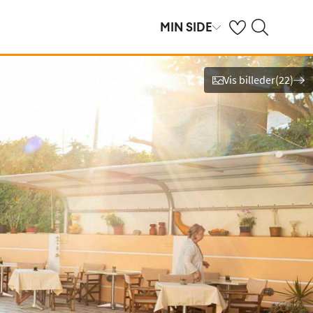
Se dine gemte hot
Søg på spies.dk
MIN SIDE
Vis billeder
(
22
)