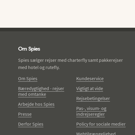
Spies - sidefod
Om Spies
Spies sælger rejser med charterfly samt pakkerejser
med hotel og rutefly.
Om Spies
Kundeservice
Bæredygtighed - rejser
Vigtigt at vide
med omtanke
Rejsebetingelser
Arbejde hos Spies
Pas-, visum- og
Presse
indrejseregler
Derfor Spies
Policy for sociale medier
Webtilgængelighed