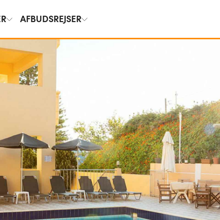
ER
AFBUDSREJSER