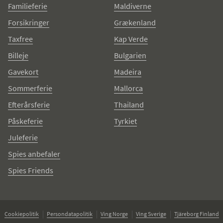
Familieferie
Maldiverne
Forsikringer
Grækenland
Taxfree
Kap Verde
Billeje
Bulgarien
Gavekort
Madeira
Sommerferie
Mallorca
Efterårsferie
Thailand
Påskeferie
Tyrkiet
Juleferie
Spies anbefaler
Spies Friends
Cookiepolitik
Persondatapolitik
Ving Norge
Ving Sverige
Tjäreborg Finland