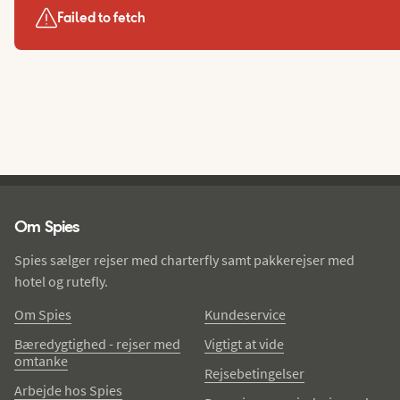
Failed to fetch
Spies - sidefod
Om Spies
Spies sælger rejser med charterfly samt pakkerejser med
hotel og rutefly.
Om Spies
Kundeservice
Bæredygtighed - rejser med
Vigtigt at vide
omtanke
Rejsebetingelser
Arbejde hos Spies