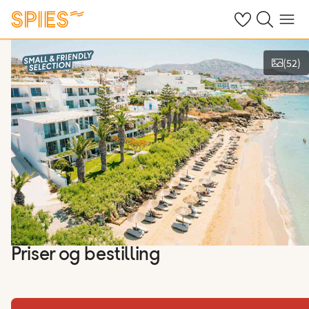
Se dine gemte h
Søg på spies.
Menu
(
52
)
Vis billeder
Priser og bestilling