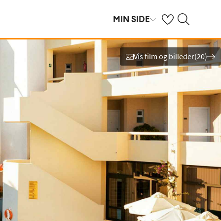
Se dine gemte hot
Søg på spies.dk
MIN SIDE
Vis film og billeder
(
20
)