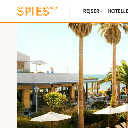
REJSER
HOTELL
Vis film og billeder