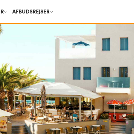
ER
AFBUDSREJSER