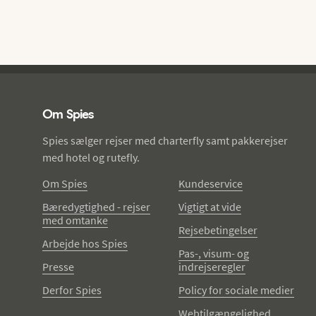
Spies - sidefod
Om Spies
Spies sælger rejser med charterfly samt pakkerejser
med hotel og rutefly.
Om Spies
Kundeservice
Bæredygtighed - rejser
Vigtigt at vide
med omtanke
Rejsebetingelser
Arbejde hos Spies
Pas-, visum- og
Presse
indrejseregler
Derfor Spies
Policy for sociale medier
Webtilgængelighed